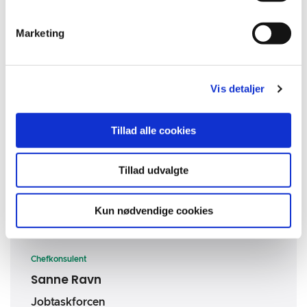
CSR skaber stærke værdier, stolthed,
arbejdsglæde og trivsel.
Marketing
At ansætte personer fra kanten af
arbejdsmarkedet til at løse specifikke opgaver -
måske kun nogle få timer om ugen - kan frigøre
Vis detaljer
ressourcer og skabe overskud hos dine
eksisterende medarbejdere.
Du kan styrke din virksomheds sociale profil ved at
Tillad alle cookies
fortælle om jeres konkrete CSR indsatser på de
sociale medier. Knyt
CSRpeople
mærket til
Tillad udvalgte
opslagene.
Kun nødvendige cookies
Chefkonsulent
Sanne Ravn
Jobtaskforcen