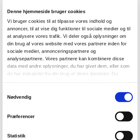
Se, hvilke virksomheder, der er ambassadører for
Jobtaskforcen.
Denne hjemmeside bruger cookies
Vi bruger cookies til at tilpasse vores indhold og
Nyhedsbreve
annoncer, til at vise dig funktioner til sociale medier og til
Hvis du vil følge med i Jobtaskforcens arbejde så
følg os
at analysere vores trafik. Vi deler også oplysninger om
på LinkedIn
og
tilmeld dig vores nyhedsbrev og læs
din brug af vores website med vores partnere inden for
seneste nyhedsbrev.
sociale medier, annonceringspartnere og
analysepartnere. Vores partnere kan kombinere disse
Jobtaskforcen er et underforum til HORSENS
data med andre oplysninger, du har givet dem, eller som
ALLIANCEN.
de har indsamlet fra din brug af deres tjenester. Du
samtykker til vores cookies, hvis du fortsætter med at
anvende vores hjemmeside.
Samtykkevalg
Derfor skal du tage et socialt
Nødvendig
ansvar
Præferencer
Du gør en stor forskel for den enkelte ved at åbne
døren til din virksomhed.
Statistik