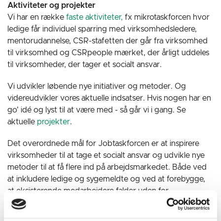
Aktiviteter og projekter
Vi har en række
faste aktiviteter,
fx mikrotaskforcen hvor
ledige får individuel sparring med virksomhedsledere,
mentorudannelse, CSR-stafetten der går fra virksomhed
til virksomhed og CSRpeople mærket, der årligt uddeles
til virksomheder, der tager et socialt ansvar.
Vi udvikler løbende nye initiativer og metoder. Og
videreudvikler vores aktuelle indsatser. Hvis nogen har en
go' idé og lyst til at være med - så går vi i gang. Se
aktuelle
projekter
.
Det overordnede mål for Jobtaskforcen er at inspirere
virksomheder til at tage et socialt ansvar og udvikle nye
metoder til at få flere ind på arbejdsmarkedet. Både ved
at inkludere ledige og sygemeldte og ved at forebygge,
at eksisterende medarbejdere falder uden for.
Ambassadører