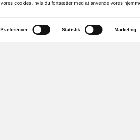
il vores cookies, hvis du fortsætter med at anvende vores hjemm
Jobtaskforcen
Sanne Ravn
Chefkonsulent
Præferencer
Statistik
Marketing
Telefon:
30 82 55 05
sarav@horsens.dk
Følg os
Sydøstjyllands
Uddannelsesallianc
Anne Lund
Chefkonsulent
Telefon: 61 24 74 33
alp@horsens.dk