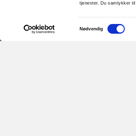
tjenester. Du samtykker t
HORSENS ALLIANCEN
Samtykkevalg
Jeppe Madsen
Nødvendig
Konsulent og sekretær
Telefon: 51 82 88 71
horsensalliancen@horsens.dk