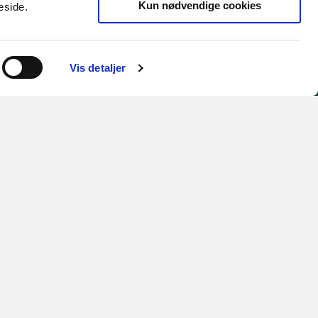
Kun nødvendige cookies
eside.
Erhvervstaskforcen
Jeppe Keller Jensen
Leder af erhvervsudvikling
Vis detaljer
Telefon: 51 49 02 42
jkej@horsens.dk
Tilgængelighed
e
Tilgængelighedserklæring
Få siden læst højt
Du kan altid skrive til os
på
horsens.kommune@horsens.dk
hvis
du har brug for en tilgængelig version
af et dokument på en af vores