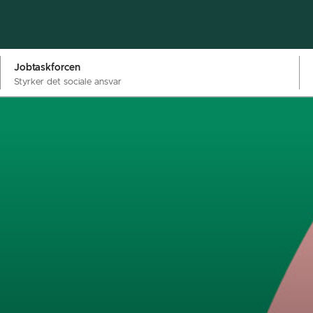
Jobtaskforcen
Styrker det sociale ansvar