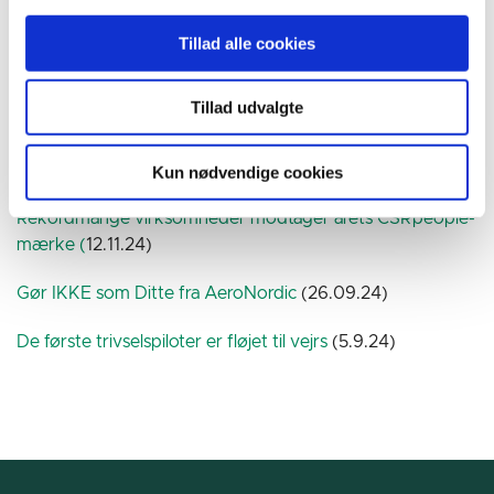
CSR-datoer 2025
(12.03.25)
Tillad alle cookies
Hvem er målgruppen for din CSR-indsats?
(19.2.25)
Tillad udvalgte
Frihed fungerer ikke uden rammer
(4.2.25)
Åbenhed og ærlighed - men hvordan?
(17.12.24)
Kun nødvendige cookies
Rekordmange virksomheder modtager årets CSRpeople-
mærke (
12.11.24)
Gør IKKE som Ditte fra AeroNordic
(26.09.24)
De første trivselspiloter er fløjet til vejrs
(5.9.24)