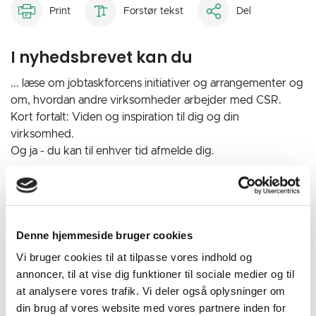
Print
Forstør tekst
Del
I nyhedsbrevet kan du
... læse om jobtaskforcens initiativer og arrangementer og
om, hvordan andre virksomheder arbejder med CSR.
Kort fortalt: Viden og inspiration til dig og din
virksomhed.
Og ja - du kan til enhver tid afmelde dig.
Tilmeld dig vores nyhedsbrev her
Denne hjemmeside bruger cookies
Vi bruger cookies til at tilpasse vores indhold og
Læs vores seneste nyhedsbreve:
annoncer, til at vise dig funktioner til sociale medier og til
at analysere vores trafik. Vi deler også oplysninger om
God sommer
(09.07.26)
din brug af vores website med vores partnere inden for