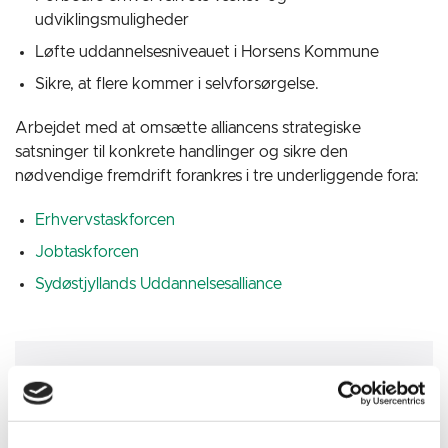
udviklingsmuligheder
Løfte uddannelsesniveauet i Horsens Kommune
Sikre, at flere kommer i selvforsørgelse.
Arbejdet med at omsætte alliancens strategiske
satsninger til konkrete handlinger og sikre den
nødvendige fremdrift forankres i tre underliggende fora:
Erhvervstaskforcen
Jobtaskforcen
Sydøstjyllands Uddannelsesalliance
Konsulent og sekretær for HORSENS ALLIANCEN
Jeppe Madsen
Telefon:
51 82 88 71